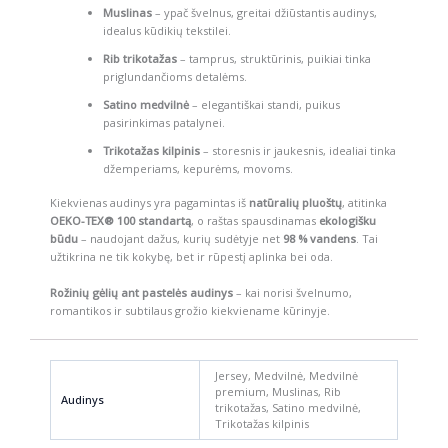
Muslinas
– ypač švelnus, greitai džiūstantis audinys,
idealus kūdikių tekstilei.
Rib trikotažas
– tamprus, struktūrinis, puikiai tinka
priglundančioms detalėms.
Satino medvilnė
– elegantiškai standi, puikus
pasirinkimas patalynei.
Trikotažas kilpinis
– storesnis ir jaukesnis, idealiai tinka
džemperiams, kepurėms, movoms.
Kiekvienas audinys yra pagamintas iš
natūralių pluoštų
, atitinka
OEKO-TEX® 100 standartą
, o raštas spausdinamas
ekologišku
būdu
– naudojant dažus, kurių sudėtyje net
98 % vandens
. Tai
užtikrina ne tik kokybę, bet ir rūpestį aplinka bei oda.
Rožinių gėlių ant pastelės audinys
– kai norisi švelnumo,
romantikos ir subtilaus grožio kiekviename kūrinyje.
Jersey, Medvilnė, Medvilnė
premium, Muslinas, Rib
Audinys
trikotažas, Satino medvilnė,
Trikotažas kilpinis