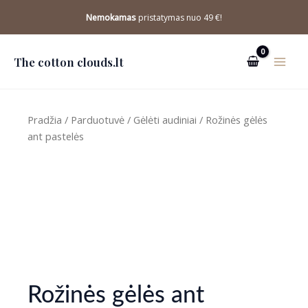
Pereiti
Nemokamas
pristatymas nuo 49 €!
prie
turinio
The cotton clouds.lt
Pradžia
/
Parduotuvė
/
Gėlėti audiniai
/ Rožinės gėlės
ant pastelės
Rožinės gėlės ant