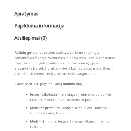
Aprašymas
Papildoma informacija
Atsiliepimai (0)
Rožinių gėlių ant pastelės audinys,
kuriame susijungia
romantiškas žavesys, švelnumas ir lengvumas. Subtilūs pasteliniai
tonai su rožinių gėlių motyvais kuria harmoningą, jaukų ir
elegantišką įvaizdį. Šis raštas kviečia kurti šviesius, moteriškus ir
estetiškus kūrinius – tiek vaikams, tiek suaugusiems.
Galite pasirinkti pageidaujamą
audinio tipą
:
Jersey (trikotažas)
– elastingas ir universalus, puikiai
tinka marškinėliams, suknelėms, kepurėms.
Medvilnė premium
– lengva, kvėpuojanti, tinkama
rūbams ir namų tekstilei.
Medvilnė
– plona, lengva, tinkama rūbams ir namų
tekstilei.