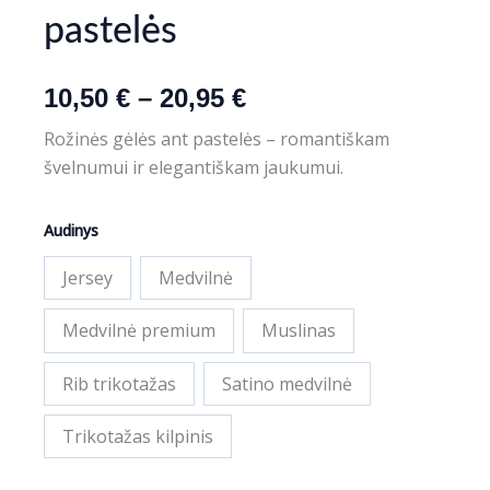
pastelės
Price
10,50
€
–
20,95
€
range:
Rožinės gėlės ant pastelės – romantiškam
švelnumui ir elegantiškam jaukumui.
10,50 €
through
produkto
Audinys
kiekis:
20,95 €
Rožinės
Jersey
Medvilnė
gėlės
ant
Medvilnė premium
Muslinas
pastelės
Rib trikotažas
Satino medvilnė
Trikotažas kilpinis