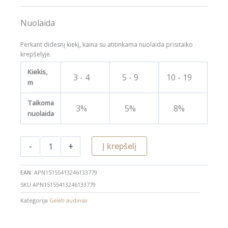
Nuolaida
Kiekis,
3 - 4
5 - 9
10 - 19
2
m
Taikoma
3%
5%
8%
1
nuolaida
-
+
Į krepšelį
EAN:
APN15155413246133779
SKU
APN15155413246133779
Kategorija
Gėlėti audiniai